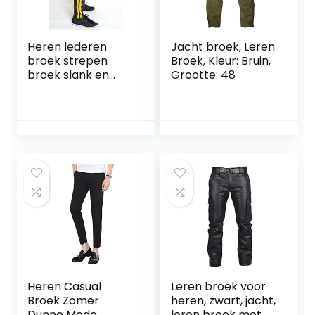
Heren lederen
Jacht broek, Leren
broek strepen
Broek, Kleur: Bruin,
broek slank en
Grootte: 48
comfortabel,
geschikt for data’s
en feestdagen
(Color : Yellow, Size
: X-large)
Heren Casual
Leren broek voor
Broek Zomer
heren, zwart, jacht,
Dunne Mode
leren broek met