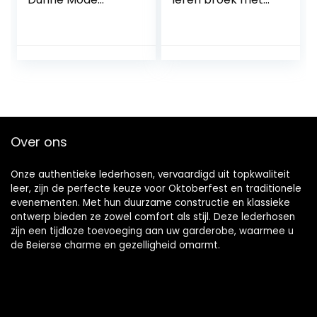
Stedelijke Slanke
zakken,
Commuter 9-
herenbroek,
punts Broek
jachtbroek,
Casual Broek All-
vintage
Match
herenbroek,
Temperament Suit
outdoorbroek,
Broek
winter, waterdicht,
leren broek, heren,
motorfiets,
Over ons
lederhose voor
heren, vrije tijd
Onze authentieke lederhosen, vervaardigd uit topkwaliteit
leer, zijn de perfecte keuze voor Oktoberfest en traditionele
evenementen. Met hun duurzame constructie en klassieke
ontwerp bieden ze zowel comfort als stijl. Deze lederhosen
zijn een tijdloze toevoeging aan uw garderobe, waarmee u
de Beierse charme en gezelligheid omarmt.