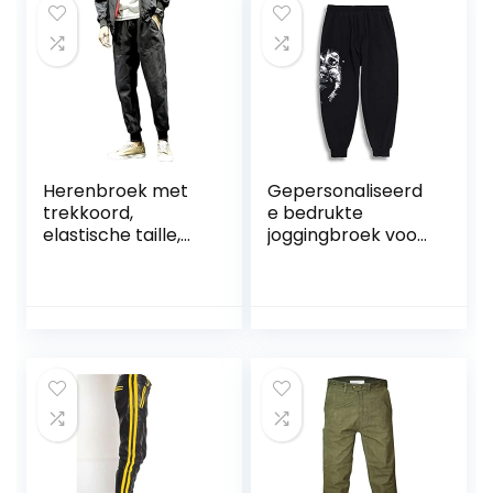
Herenbroek met
Gepersonaliseerd
trekkoord,
e bedrukte
elastische taille,
joggingbroek voor
normale pasvorm,
heren
effen casual
Joggingbroek
broek, dagelijkse
Sport Casual
joggingbroek, met
trekkoord
zak
Elastische buiten
Cargobroek
Werkbroek