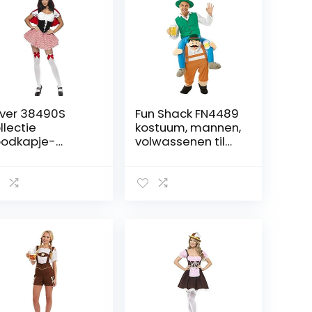
ver 38490S
Fun Shack FN4489
llectie
kostuum, mannen,
odkapje-
volwassenen til
stuum met jurk
me op Beiers, een
derrok en cape
maat
t capuchon,
all