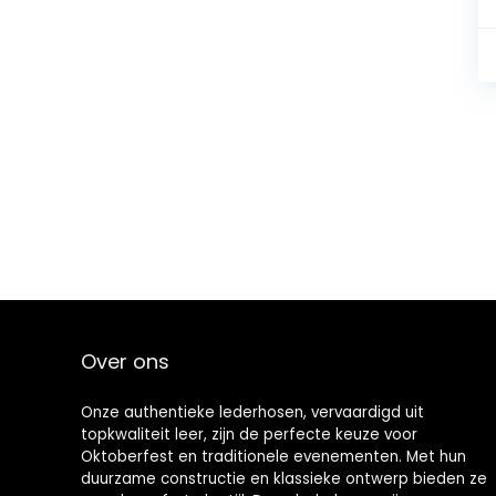
Over ons
Onze authentieke lederhosen, vervaardigd uit
topkwaliteit leer, zijn de perfecte keuze voor
Oktoberfest en traditionele evenementen. Met hun
duurzame constructie en klassieke ontwerp bieden ze