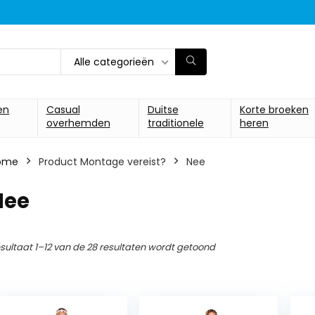
Alle categorieën
en
Casual
Duitse
Korte broeken
overhemden
traditionele
heren
ome
Product Montage vereist?
‎Nee
Nee
sultaat 1–12 van de 28 resultaten wordt getoond