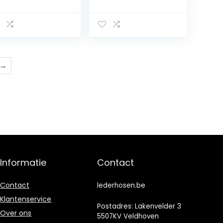
ierse kostuum
t leren broek
 overhemd
→
Informatie
Contact
Contact
lederhosen.be
Klantenservice
Postadres: Lakenvelder 3
Over ons
5507KV Veldhoven