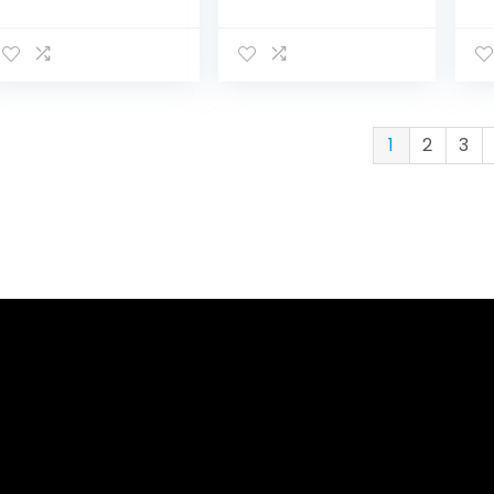
Broek Shorts met
kostuum met
Be
Bretels Top en
leren broek en top
me
Hoed
en
1
2
3