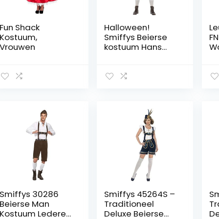
Fun Shack
Halloween!
Le
Kostuum,
Smiffys Beierse
FN
Vrouwen
kostuum Hans
Wo
Deluxe, groen,
Le
met leren broek
en overhemd
Smiffys 30286
Smiffys 45264S –
Sm
Beierse Man
Traditioneel
Tr
Kostuum Lederen
Deluxe Beierse
De