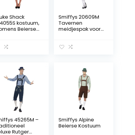
uke Shack
Smiffys 20609M
4055S kostuum,
Tavernen
mens Beierse
meidjespak voor
derhosen, Klein
dames, korte jurk
met aangezette
schort, maat: M,
20609
iffys 45265M –
Smiffys Alpine
aditioneel
Beierse Kostuum
luxe Rutger