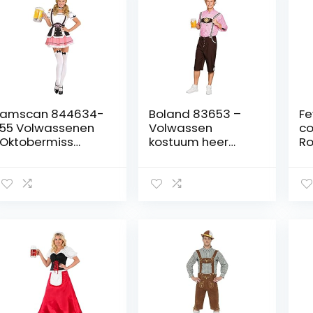
amscan 844634-
Boland 83653 –
Fe
55 Volwassenen
Volwassen
co
Oktobermiss
kostuum heer
Ro
Fancy Dress
Schmidt maat
ko
Beierse
58/60, Bruin,
on
Oktoberfest
Lederhose,
me
Kostuum (UK Jurk
Oktoberfeest,
sm
Maat 8-10)
Bierfeest, Beieren,
Themafeest,
Carnaval