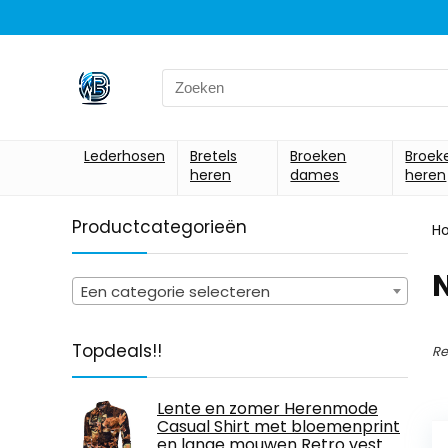
Search
for:
Lederhosen
Bretels
Broeken
Broek
heren
dames
heren
Productcategorieën
H
‎
Een categorie selecteren
Topdeals!!
Re
Lente en zomer Herenmode
Casual Shirt met bloemenprint
en lange mouwen Retro vest