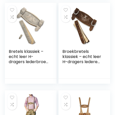
Bretels klassiek –
Broekbretels
echt leer H-
klassiek – echt leer
dragers lederbroek
H-dragers lederen
bretels grijs antiek
broek bretels
diverse Kleuren: