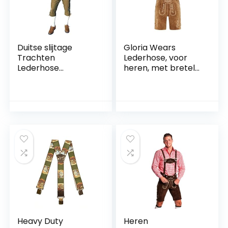
Duitse slijtage
Gloria Wears
Trachten
Lederhose, voor
Lederhose
heren, met bretels,
geitenleer Tan
donkerbruin, maat
kostuum broek
46 – 60
met beugels
Heavy Duty
Heren