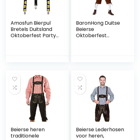
Amosfun Bierpul
BaronHong Duitse
Bretels Duitsland
Beierse
Oktoberfest Party
Oktoberfest
Accessoire Y Terug
kostuum voor
Verstelbare Bretels
heren, voor
Voor Mannen
Halloween,
Vrouwen en
verkleedfeest en
Tieners
bierfestival
Beierse heren
Beierse Lederhosen
traditionele
voor heren,