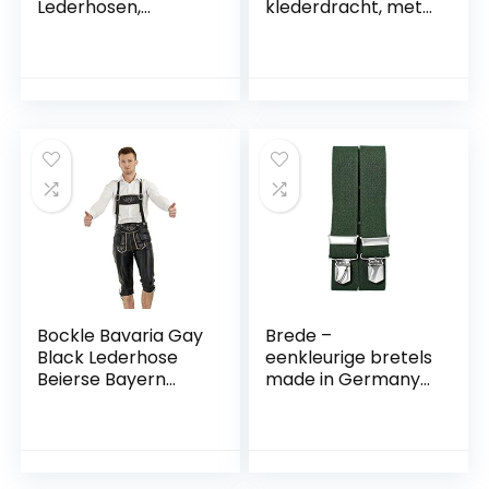
Lederhosen,
klederdracht, met
traditionele
bretels, origineel in
lederhosen met
donkerbruin/midde
bretels, origineel in
nbruin,
donkerbruin/midde
Oktoberfest, maat
nbruin/zwart,
44-60
Oktoberfest, maat
44-60
Bockle Bavaria Gay
Brede –
Black Lederhose
eenkleurige bretels
Beierse Bayern
made in Germany
München
en Duitse merkclips
Oktoberfest Wiesn
– olijf
klederdracht glad
leer