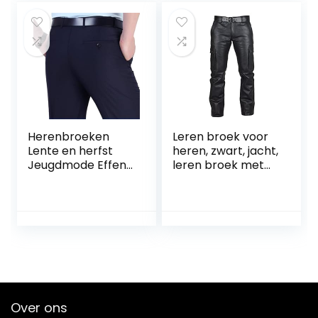
Outdoor
Comfortabele
vrijetijdsbroek
Herenbroeken
Leren broek voor
Lente en herfst
heren, zwart, jacht,
Jeugdmode Effen
leren broek met
kleur Wild-
zakken,
matched Business
herenbroek,
Casual broek met
jachtbroek,
rechte pijpen en
vintage
zakken
herenbroek,
outdoorbroek,
winter, waterdicht,
leren broek, heren,
motorfiets,
Over ons
lederhose voor