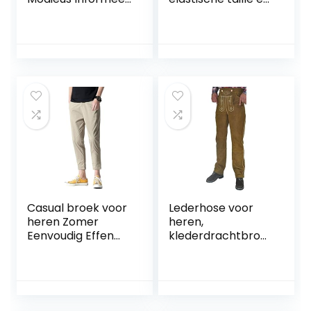
Eenvoudig
trekkoord Lente
Dagelijks Trend
Plus-maat mode
Persoonlijkheid
Elastische
Knap Veelzijdig
elastische enkels
Outdoor
Overalls
Forenzenbroek
Joggingbroek
met meerdere
zakken
Casual broek voor
Lederhose voor
heren Zomer
heren,
Eenvoudig Effen
klederdrachtbroe
kleur Dagelijks
k, lang,
Casual Alle
hoogwaardige
wedstrijden taps
klederdrachten,
toelopende
lang in echt leer,
vrijetijdsbroeken
nubuck, Beierse