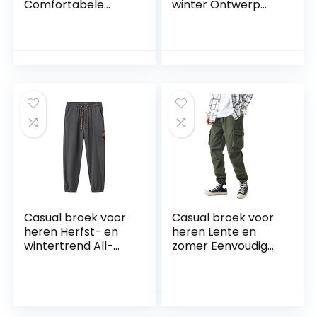
Comfortabele
winter Ontwerp
persoonlijkheid
Persoonlijkheid
Knappe outdoor
Casual sportbroek
klassieke effen
Hiphop gestreepte
kleur multi-pocket
fitnessbroek
rits splitsbroek
Casual broek voor
Casual broek voor
heren Herfst- en
heren Lente en
wintertrend All-
zomer Eenvoudig
match overalls
en knap Grote
Casual broek Losse
maten overalls,
rechte trekkoord
Street Trend All-
Elastische taille
match casual
Casual broek
broek