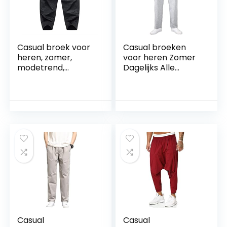
Casual broek voor
Casual broeken
heren, zomer,
voor heren Zomer
modetrend,
Dagelijks Alle
comfortabele
wedstrijden Casual
retro-print, buiten,
Comfortabele
ademend,
broeken
lichtgewicht,
Eenvoudige effen
elastische taille,
kleur Slanke rechte
trekkoordbroek
vrijetijdsbroek
Casual
Casual