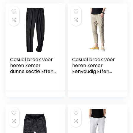
Casual broek voor
Casual broek voor
heren Zomer
heren Zomer
dunne sectie Effen
Eenvoudig Effen
kleur
kleur Dagelijks
buitensporten
Casual Alle
Jogging met
wedstrijden taps
trekkoord en
toelopende
zakbroek Grote
vrijetijdsbroeken
maat
Outdoor
Comfortabele
vrijetijdsbroek