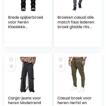
Brede spijkerbroek
Broeken casual alle
voor heren
match faux lederen
Klassieke
broek gladde rits
modetrend
mannen broek
Persoonlijkheid
geschikt for
Knappe Honderd
dagelijkse slijtage
Met Slanke Stretch
(Color : Grey, Size :
Straat Honderd
33)
Met Rechte Broek
Cargo-jeans voor
Casual broek voor
heren Modetrend
heren Herfst en