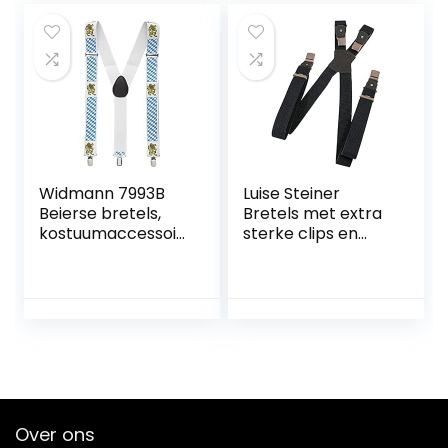
Widmann 7993B
Luise Steiner
Beierse bretels,
Bretels met extra
kostuumaccessoir
sterke clips en
es, accessoire,
rubberen bretels
bierfeest,
voor heren,
volksfeest,
klederdrachtacce
carnaval,
ssoires voor
themafeest
lederhose
Over ons