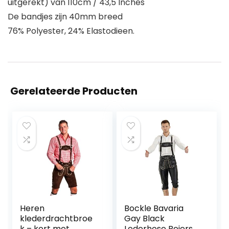
uitgerekt) van 110cm / 43,5 Inches
De bandjes zijn 40mm breed
76% Polyester, 24% Elastodieen.
Gerelateerde Producten
Heren
Bockle Bavaria
klederdrachtbroe
Gay Black
k – kort met
Lederhose Beierse