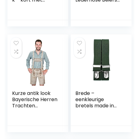
afneembare
Bayern München
bretels –
Oktoberfest Wiesn
traditionele
klederdracht glad
lederhose Original
leer
FroHSINN –
lichtbruin,
donkerbruin en
zwart –
Kurze antik look
Brede –
Bayerische Herren
eenkleurige
Trachten
bretels made in
Lederhose mit
Germany en
Trägern, origineel
Duitse merkclips –
in grau,
olijf
Oktoberfest,
Größe 52