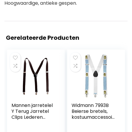
Hoogwaardige, antieke gespen.
Gerelateerde Producten
Mannen jarretelel
Widmann 7993B
Y Terug Jarretel
Beierse bretels,
Clips Lederen
kostuumaccessoir
Bretels met 4
es, accessoire,
Metalen
bierfeest,