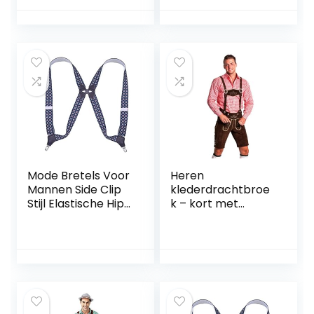
Gecontroleerde
volksfeest,
Clips Brede Bretels
carnaval,
met Zeer Sterke
themafeest
Haken-Heavy Duty
Mode Bretels Voor
Heren
Mannen Side Clip
klederdrachtbroe
Stijl Elastische Hip-
k – kort met
clip Broek Bretels
afneembare
X-Back
bretels –
Verstelbare
traditionele
Bretels
lederhose Original
Geschenken
FroHSINN –
lichtbruin,
donkerbruin en