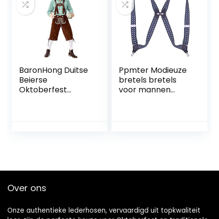
zwart –
BaronHong Duitse
Ppmter Modieuze
Beierse
bretels bretels
Oktoberfest
voor mannen
kostuum voor
zijclip stijl 3,5 cm
heren, voor
breed zwaar
Halloween,
belastbaar
verkleedfeest en
verstelbare
bierfestival
elastische
heupclip
broekbretels voor
mannen vrouwen
Over ons
Onze authentieke lederhosen, vervaardigd uit topkwaliteit