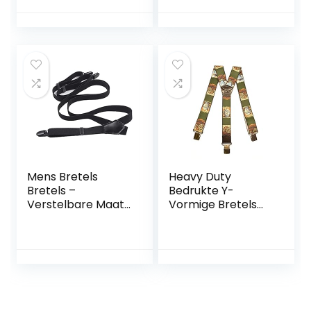
Gecontroleerde
Bretels Voor
Clips Brede Bretels
Mannen Vrouwen
met Zeer Sterke
en Tieners
Haken-Heavy Duty
Mens Bretels
Heavy Duty
Bretels –
Bedrukte Y-
Verstelbare Maat
Vormige Bretels
Elastische Y Terug
voor Mannen,
Stijl Bretels 3
4cm, Algemene
Metalen Clip
Interesses
Elastische Bretels
Mannen Bretels
Zwarte Bretels
Retro Stijl Mens