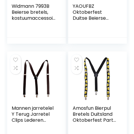
Widmann 7993B
YAOUFBZ
Beierse bretels,
Oktoberfest
kostuumaccessoir
Duitse Beierse
es, accessoire,
lederhose
bierfeest,
klederdrachtbroe
volksfeest,
k – 100% echt leer
carnaval,
– traditionele
themafeest
Duitse lederhose
broek kaki
(inclusief
overhemd)
Mannen jarretelel
Amosfun Bierpul
Y Terug Jarretel
Bretels Duitsland
Clips Lederen
Oktoberfest Party
Bretels met 4
Accessoire Y Terug
Metalen
Verstelbare