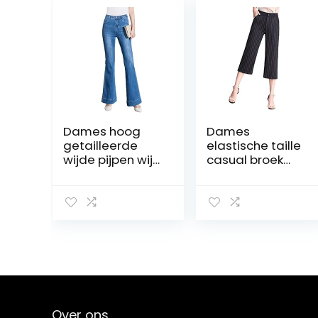
Dames hoog
Dames
getailleerde
elastische taille
wijde pijpen wijd
casual broek
uitlopende
lengte jogger
elastische
bijgesneden
stretch plus size
broek met
broek All
zakken hoge
Seasons Casual
taille werk
mode broek
kantoor lange
met zakken
broek
Over ons