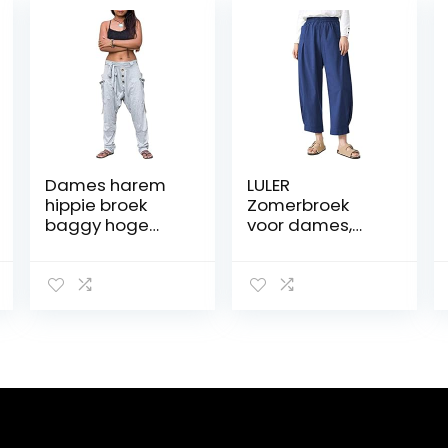
Dames harem
LULER
hippie broek
Zomerbroek
baggy hoge
voor dames,
taille gesmokte
met hoge taille
taille dun met
en wijde pijpen,
zak loungebroek
lange broek met
voor zomer plus
zakken, casual,
size
losse broek,
strandbroek
voor dames