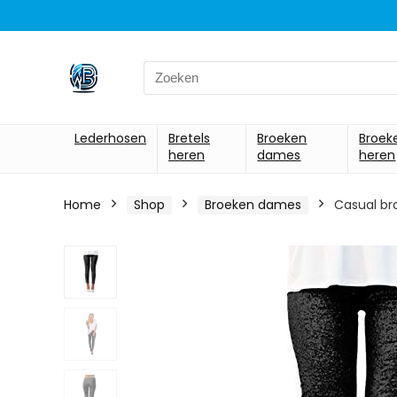
Search
for:
Lederhosen
Bretels
Broeken
Broek
heren
dames
heren
Home
Shop
Broeken dames
Casual br