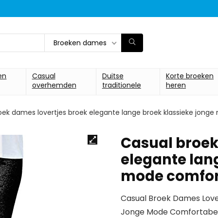
Broeken dames
en
Casual
Duitse
Korte broeken
overhemden
traditionele
heren
oek dames lovertjes broek elegante lange broek klassieke jong
Casual broek
elegante lan
mode comfor
Casual Broek Dames Lover
Jonge Mode Comfortabele