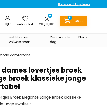
Nieuws en blogs lezen
0
0
€
0.00
Login
Vergelijken
verlanglijst
outfits voor
Deal van de
Blogs
volwassenen
dag
e mode comfortabel
 dames lovertjes broek
ge broek klassieke jonge
tabel
tjes Broek Elegante Lange Broek Klassieke
 Hoge Kwaliteit