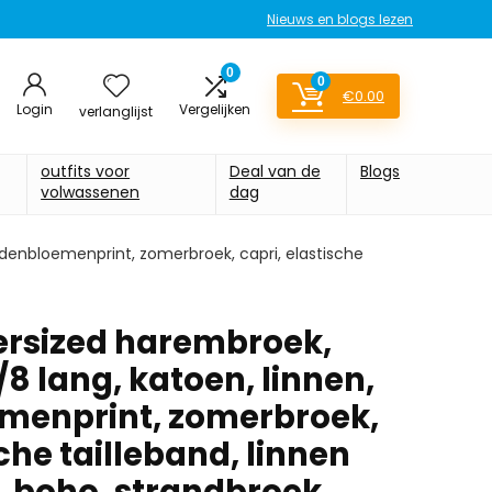
Nieuws en blogs lezen
0
0
€
0.00
Login
Vergelijken
verlanglijst
outfits voor
Deal van de
Blogs
volwassenen
dag
rdenbloemenprint, zomerbroek, capri, elastische
ersized harembroek,
8 lang, katoen, linnen,
menprint, zomerbroek,
sche tailleband, linnen