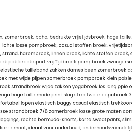
 zomerbroek, boho, bedrukte vrijetijdsbroek, hoge taille, y
 lichte losse pompbroek, casual stoffen broek, vrijetijds
strand, harembroek, linnen broek, lichte stoffen broek, e
broek pak broek sport vrij Tijdbroek pompbroek zwang
lastische tailleband zakken dames been zomerbroek dame
oek met wijde pijpen zomerbroek pompbroek klein paisl
sbroek strandbroek wijde zakken yogabroek los lang ppie 
 yoga hoge taille mode print slag streetwear capribroek 
 comfortabel lopen elastisch baggy casual elastisch trekk
osse strandbroek 7/8 zomerbroek losse grote maten comf
e leggings, rechte bermuda-shorts, korte sweatpants, slim
korte maat, ideaal voor onderhoud, onderhoudsvriendelijk