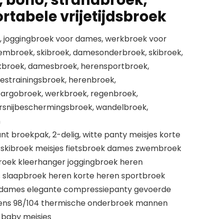
, boho, strandbroek,
rtabele vrijetijdsbroek
, joggingbroek voor dames, werkbroek voor
mbroek, skibroek, damesonderbroek, skibroek,
rkbroek, damesbroek, herensportbroek,
estrainingsbroek, herenbroek,
cargobroek, werkbroek, regenbroek,
snijbeschermingsbroek, wandelbroek,
n
 broekpak, 2-delig, witte panty meisjes korte
 skibroek meisjes fietsbroek dames zwembroek
oek kleerhanger joggingbroek heren
slaapbroek heren korte heren sportbroek
k dames elegante compressiepanty gevoerde
gens 98/104 thermische onderbroek mannen
 baby meisjes