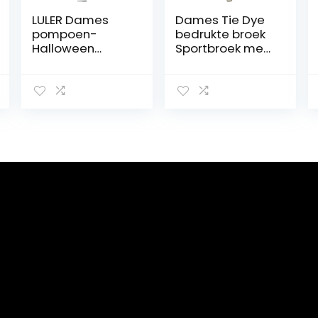
LULER Dames
Dames Tie Dye
pompoen-
bedrukte broek
Halloween
Sportbroek met
schattige print
hoge taille
taille trekkoord
Casual training
print casual
Hardloopbroek
broek
Verstelbare
joggingbroek
enkelopenende
dunne broek
broek
broek broek
dames stretch
kort 48