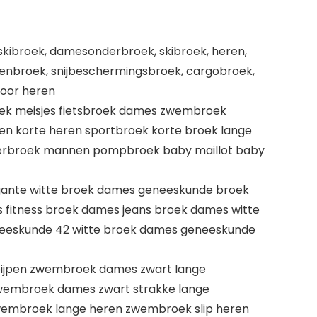
kibroek, damesonderbroek, skibroek, heren,
renbroek, snijbeschermingsbroek, cargobroek,
voor heren
roek meisjes fietsbroek dames zwembroek
n korte heren sportbroek korte broek lange
derbroek mannen pompbroek baby maillot baby
gante witte broek dames geneeskunde broek
fitness broek dames jeans broek dames witte
neeskunde 42 witte broek dames geneeskunde
ijpen zwembroek dames zwart lange
wembroek dames zwart strakke lange
embroek lange heren zwembroek slip heren