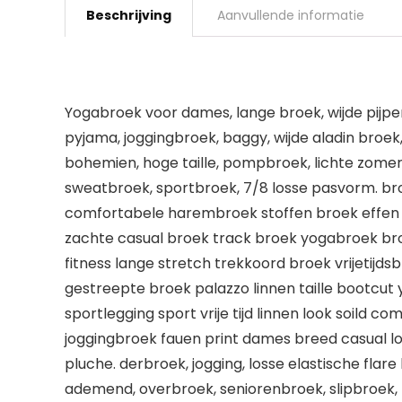
Beschrijving
Aanvullende informatie
Yogabroek voor dames, lange broek, wijde pijpen,
pyjama, joggingbroek, baggy, wijde aladin broek,
bohemien, hoge taille, pompbroek, lichte zomer, 
sweatbroek, sportbroek, 7/8 losse pasvorm. 
comfortabele harembroek stoffen broek effen e
zachte casual broek track broek yogabroek br
fitness lange stretch trekkoord broek vrijetijd
gestreepte broek palazzo linnen taille bootcut
sportlegging sport vrije tijd linnen look soild
joggingbroek fauen print dames breed casual l
pluche. derbroek, jogging, losse elastische flar
ademend, overbroek, seniorenbroek, slipbroek, 