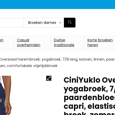
Broeken dames
en
Casual
Duitse
Korte broeken
overhemden
traditionele
heren
 Oversized harembroek, yogabroek, 7/8 lang, katoen, linnen, paa
nen, comfortabele vrijetijdsbroek
CiniYuklo Ov
yogabroek, 7/
paardenbloe
capri, elasti