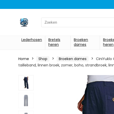
Search
for:
Lederhosen
Bretels
Broeken
Broek
heren
dames
heren
Home
Shop
Broeken dames
CiniYuklo
tailleband, linnen broek, zomer, boho, strandbroek, lin