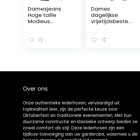
Damesjeans
Dames
Hoge taille
dagelijkse
Modieus
vrijetijdsbestedi
gewassen
ng hoog
noodlijdende
getailleerde
uitlopende
micro geplooide
broek met
losse wijde
uitlopende
pijpen broek
pijpen, direct
effen kleur
slanker met
mode
zakken
comfortabele
rechte pijpen
broek
Over ons
Onze authentieke lederhosen, vervaardigd uit
topkwaliteit leer, zijn de perfecte keuze voor
Oktoberfest en traditionele evenementen. Met hun
duurzame constructie en klassieke ontwerp bieden ze
zowel comfort als stijl. Deze lederhosen zijn een
tijdloze toevoeging aan uw garderobe, waarmee u de