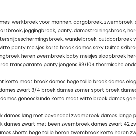
ames, werkbroek voor mannen, cargobroek, zwembroek, s
rtbroek, joggingbroek, panty, damestrainingsbroek, he
tersnijbeschermingsbroek, wandelbroek, outdoorbroek 
itte panty meisjes korte broek dames sexy Duitse skib
ingbroek heren zwembroek baby meisjes slaapbroek here
rde transparante panty jongens 98/104 thermische on
 korte maat broek dames hoge taille broek dames ele
 dames zwart 3/4 broek dames zomer sport broek dames 
k dames geneeskunde korte maat witte broek dames ge
k dames lang met bovendeel zwembroek dames lange p
ek dames zwart met been zwembroek dames zwart 42 z
s shorts hoge taille heren zwembroek korte heren zw