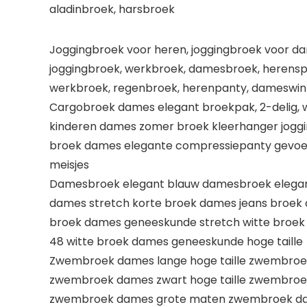
aladinbroek, harsbroek
Joggingbroek voor heren, joggingbroek voor d
joggingbroek, werkbroek, damesbroek, herenspo
werkbroek, regenbroek, herenpanty, dameswin
Cargobroek dames elegant broekpak, 2-delig, w
kinderen dames zomer broek kleerhanger jogg
broek dames elegante compressiepanty gevoe
meisjes
Damesbroek elegant blauw damesbroek elegant
dames stretch korte broek dames jeans broek
broek dames geneeskunde stretch witte broe
48 witte broek dames geneeskunde hoge taille
Zwembroek dames lange hoge taille zwembroe
zwembroek dames zwart hoge taille zwembro
zwembroek dames grote maten zwembroek dame