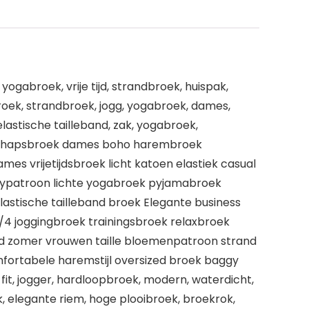
ogabroek, vrije tijd, strandbroek, huispak,
broek, strandbroek, jogg, yogabroek, dames,
lastische tailleband, zak, yogabroek,
erschapsbroek dames boho harembroek
s vrijetijdsbroek licht katoen elastiek casual
eypatroon lichte yogabroek pyjamabroek
elastische tailleband broek Elegante business
3/4 joggingbroek trainingsbroek relaxbroek
oord zomer vrouwen taille bloemenpatroon strand
ortabele haremstijl oversized broek ​baggy
 fit, jogger, hardloopbroek, modern, waterdicht,
, elegante riem, hoge plooibroek, broekrok,