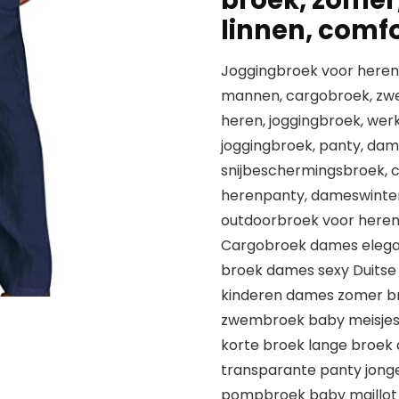
broek, zomer
linnen, comfo
Joggingbroek voor heren
mannen, cargobroek, zwe
heren, joggingbroek, we
joggingbroek, panty, dam
snijbeschermingsbroek, 
herenpanty, dameswinter
outdoorbroek voor here
Cargobroek dames elegant
broek dames sexy Duitse
kinderen dames zomer br
zwembroek baby meisjes 
korte broek lange broe
transparante panty jon
pompbroek baby maillot