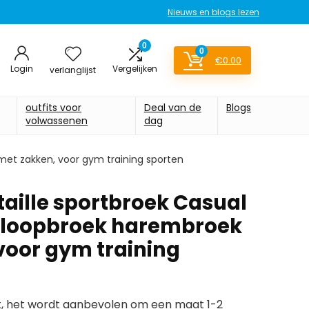
Nieuws en blogs lezen
0
0
€
0.00
Login
Vergelijken
verlanglijst
outfits voor
Deal van de
Blogs
volwassenen
dag
met zakken, voor gym training sporten
aille sportbroek Casual
rdloopbroek harembroek
voor gym training
at, het wordt aanbevolen om een maat 1-2