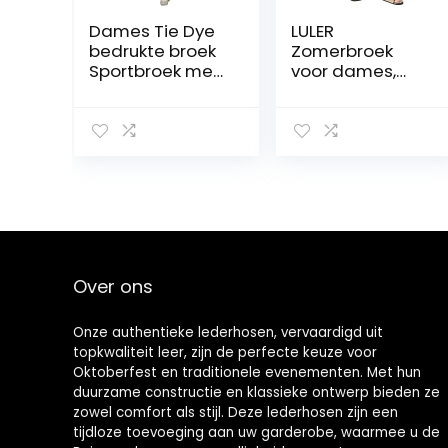
Dames Tie Dye
LULER
bedrukte broek
Zomerbroek
Sportbroek met
voor dames,
hoge taille
met hoge taille
Casual training
en wijde pijpen,
Hardloopbroek
lange broek met
Verstelbare
zakken, casual,
enkelopenende
losse broek,
broek
strandbroek
voor dames
Over ons
Onze authentieke lederhosen, vervaardigd uit
topkwaliteit leer, zijn de perfecte keuze voor
Oktoberfest en traditionele evenementen. Met hun
duurzame constructie en klassieke ontwerp bieden ze
zowel comfort als stijl. Deze lederhosen zijn een
tijdloze toevoeging aan uw garderobe, waarmee u de