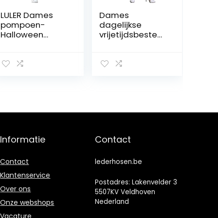
LULER Dames
Dames
pompoen-
dagelijkse
Halloween
vrijetijdsbestedi
schattige print
ng hoog
taille trekkoord
getailleerde
print casual
micro geplooide
broek
losse wijde
joggingbroek
pijpen broek
dunne broek
effen kleur
broek broek
mode
dames stretch
comfortabele
kort 48
rechte pijpen
broek
Informatie
Contact
Contact
lederhosen.be
Klantenservice
Postadres: Lakenvelder 3
Over ons
5507KV Veldhoven
Nederland
Onze webshops
Vacature