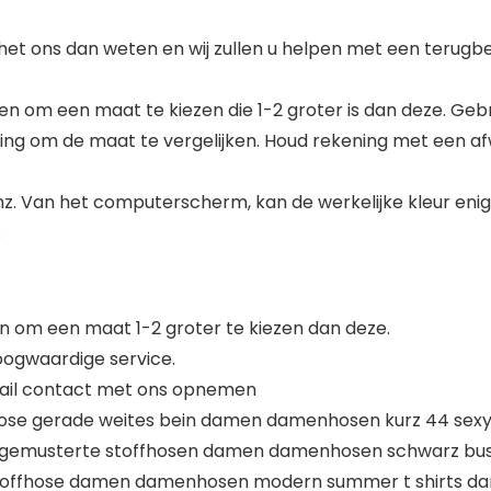
het ons dan weten en wij zullen u helpen met een terugb
olen om een maat te kiezen die 1-2 groter is dan deze. Geb
eding om de maat te vergelijken. Houd rekening met een 
enz. Van het computerscherm, kan de werkelijke kleur enig
:
en om een maat 1-2 groter te kiezen dan deze.
oogwaardige service.
r mail contact met ons opnemen
hose gerade weites bein damen damenhosen kurz 44 sexy t
 gemusterte stoffhosen damen damenhosen schwarz busine
offhose damen damenhosen modern summer t shirts dam