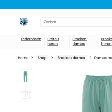
Search
for:
Lederhosen
Bretels
Broeken
Broek
heren
dames
heren
Home
Shop
Broeken dames
Dames hog