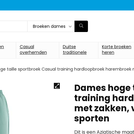
Broeken dames
en
Casual
Duitse
Korte broeken
overhemden
traditionele
heren
e taille sportbroek Casual training hardloopbroek harembroek 
Dames hoge t
training ha
met zakken, 
sporten
Dit is een Aziatische ma