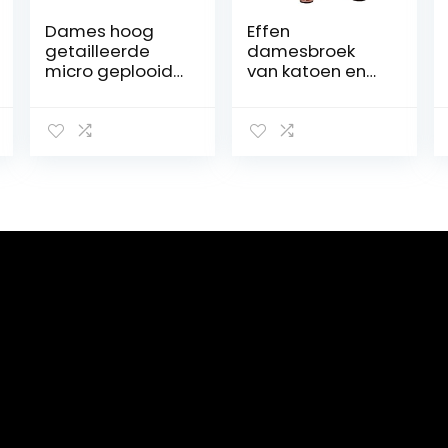
Dames hoog
Effen
getailleerde
damesbroek
micro geplooide
van katoen en
buikcontrole
linnen, los,
elastische
casual, met
joggingbroek
wijde pijpen,
Verstelbare
sexy
enkelopening
damesbroek
casual
sportbroek