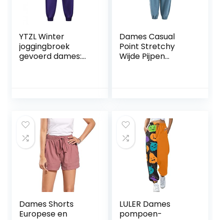
YTZL Winter
Dames Casual
joggingbroek
Point Stretchy
gevoerd dames:
Wijde Pijpen
warme sherpa
Lounge Broek
gevoerde
Verstelbare
joggingbroek,
enkelopening met
heren winter
Trekkoord
fleece sweatpants
Outdoor Cargo
heren sportbroek,
Joggingbroek
winterbroek,
vrijetijdsbroek,
trainingsbroek
met zak,
sweatbroek,
trekkingbroek
Dames Shorts
LULER Dames
Europese en
pompoen-