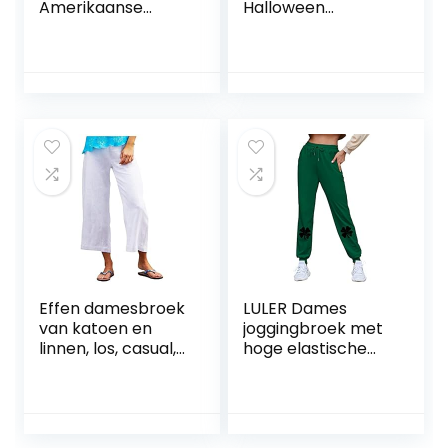
Amerikaanse
Halloween
Zomer Casual
schattige print
Shorts Met Zakken
taille trekkoord
Hoge Taille Wijde
print casual broek
Benen Mode All-
joggingbroek
Match Shorts
dunne broek
broek broek
dames stretch
kort 48
Effen damesbroek
LULER Dames
van katoen en
joggingbroek met
linnen, los, casual,
hoge elastische
met wijde pijpen,
taille en rechte
sexy damesbroek
pijpen,
sporttrainingsbroe
k met letterprint