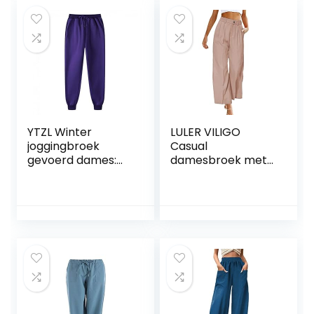
broek broek
zakken
dames stretch
kort 48
YTZL Winter
LULER VILIGO
joggingbroek
Casual
gevoerd dames:
damesbroek met
warme sherpa
hoge taille en wijde
gevoerde
pijpen, werkbroek
joggingbroek,
met rechte pijpen
heren winter
en zakken, zwart
fleece sweatpants
geruite broek voor
heren sportbroek,
dames
winterbroek,
vrijetijdsbroek,
trainingsbroek
met zak,