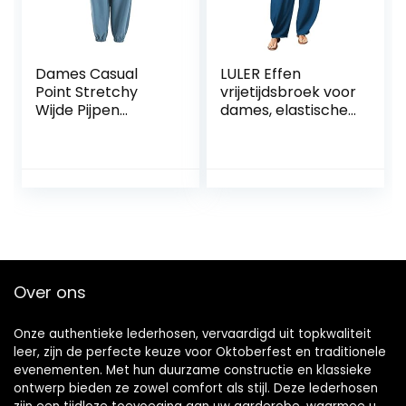
sweatbroek,
trekkingbroek
Dames Casual
LULER Effen
Point Stretchy
vrijetijdsbroek voor
Wijde Pijpen
dames, elastische
Lounge Broek
taillezakken, brede
Verstelbare
pijpen, zakelijke
enkelopening met
damesbroek
Trekkoord
Outdoor Cargo
Joggingbroek
Over ons
Onze authentieke lederhosen, vervaardigd uit topkwaliteit
leer, zijn de perfecte keuze voor Oktoberfest en traditionele
evenementen. Met hun duurzame constructie en klassieke
ontwerp bieden ze zowel comfort als stijl. Deze lederhosen