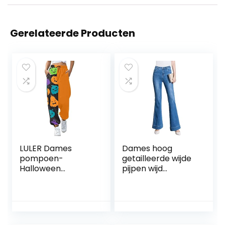
Gerelateerde Producten
LULER Dames
Dames hoog
pompoen-
getailleerde wijde
Halloween
pijpen wijd
schattige print
uitlopende
taille trekkoord
elastische stretch
print casual broek
plus size broek All
joggingbroek
Seasons Casual
dunne broek
mode broek met