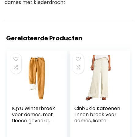
dames met klederdracht
Gerelateerde Producten
IQYU Winterbroek
CiniYuklo Katoenen
voor dames, met
linnen broek voor
fleece gevoerd,
dames, lichte
warm, dikke
zomerbroek,
warme broek,
katoen, linnen,