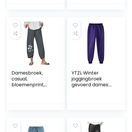
joggingbroek,
stoffen broek,
thermische
gemiddelde taille,
vrijetijdsbroek,
casual, losse
winter, thermische
vrijetijdsbroek,
broek, lange
boyfriend broek,
thermische broek,
lichte rechte
fleece
pijpen
sweatpants,
pluche
vrijetijdsbroek,
Sherpa,
trainingsbroek
Damesbroek,
YTZL Winter
casual,
joggingbroek
bloemenprint,
gevoerd dames:
elastische taille-
warme sherpa
brede pijpen,
gevoerde
broek met gaten
joggingbroek,
heren winter
fleece sweatpants
heren sportbroek,
winterbroek,
vrijetijdsbroek,