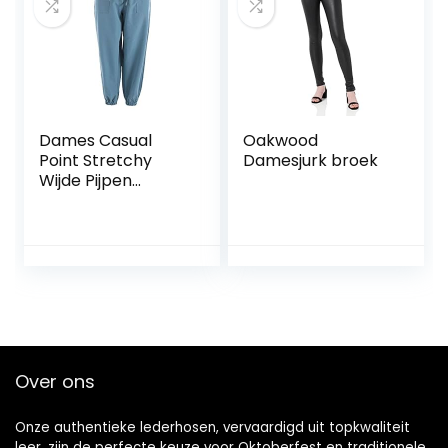
trainingsbroek
met zak,
sweatbroek,
trekkingbroek
Dames Casual
Oakwood
Point Stretchy
Damesjurk broek
Wijde Pijpen
Lounge Broek
Verstelbare
enkelopening met
Trekkoord
Outdoor Cargo
Joggingbroek
Over ons
Onze authentieke lederhosen, vervaardigd uit topkwaliteit
leer, zijn de perfecte keuze voor Oktoberfest en traditionele