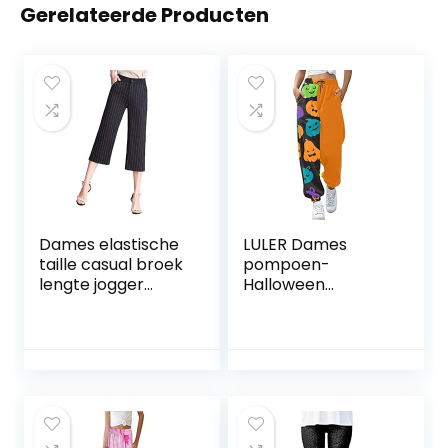
Gerelateerde Producten
Dames elastische
LULER Dames
taille casual broek
pompoen-
lengte jogger
Halloween
bijgesneden broek
schattige print
met zakken hoge
taille trekkoord
taille werk kantoor
print casual broek
lange broek
joggingbroek
dunne broek
broek broek
dames stretch
kort 48