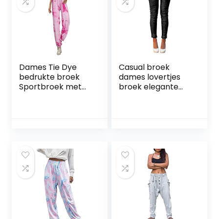
Dames Tie Dye
Casual broek
bedrukte broek
dames lovertjes
Sportbroek met
broek elegante
hoge taille Casual
lange broek
training
klassieke jonge
Hardloopbroek
mode
Verstelbare
comfortabel
enkelopenende
broek