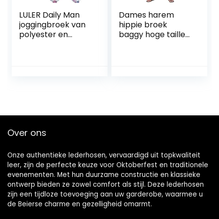
LULER Daily Man
Dames harem
joggingbroek van
hippie broek
polyester en
baggy hoge taille
katoenen kleding,
gesmokte taille
cargobroek voor
dun met zak
dames, maat 36
loungebroek voor
zomer plus size
Over ons
Onze authentieke lederhosen, vervaardigd uit topkwaliteit
leer, zijn de perfecte keuze voor Oktoberfest en traditionele
evenementen. Met hun duurzame constructie en klassieke
ontwerp bieden ze zowel comfort als stijl. Deze lederhosen
zijn een tijdloze toevoeging aan uw garderobe, waarmee u
de Beierse charme en gezelligheid omarmt.