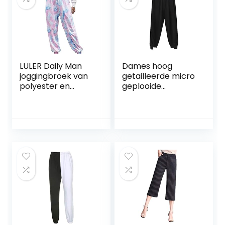
LULER Daily Man
Dames hoog
joggingbroek van
getailleerde micro
polyester en
geplooide
katoenen kleding,
buikcontrole
cargobroek voor
elastische
dames, maat 36
joggingbroek
Verstelbare
enkelopening
casual sportbroek