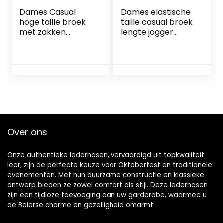
Dames Casual
Dames elastische
hoge taille broek
taille casual broek
met zakken
lengte jogger
Patchwork
bijgesneden broek
elastische
met zakken hoge
joggingbroek
taille werk kantoor
Mode harem
lange broek
hippie broek
Over ons
Onze authentieke lederhosen, vervaardigd uit topkwaliteit
leer, zijn de perfecte keuze voor Oktoberfest en traditionele
evenementen. Met hun duurzame constructie en klassieke
ontwerp bieden ze zowel comfort als stijl. Deze lederhosen
zijn een tijdloze toevoeging aan uw garderobe, waarmee u
de Beierse charme en gezelligheid omarmt.