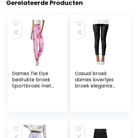
Gerelateerde Producten
Dames Tie Dye
Casual broek
bedrukte broek
dames lovertjes
Sportbroek met
broek elegante
hoge taille Casual
lange broek
training
klassieke jonge
Hardloopbroek
mode
Verstelbare
comfortabel
enkelopenende
broek