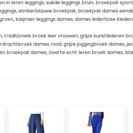
n in leren leggings, suède leggings bruin, broekpak sport
ggings, donkerblauwe broekpak, broekpak dames eendeli
roen, kasjmier leggings dames, dames lederhose klederd
n, traditionele broek leer vrouwen, grijze kunstlederen 
erdrachtbroek dames rood, grijze joggingbroek dames, je
tten broekpak dames, zwarte echt leren broek dames, b