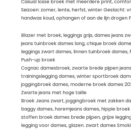
Casual losse broek met meerdere print, comfor
Seizoen: zomer, lente, herfst, winter Geslacht:
handwas koud, ophangen of aan de lijn drogen Fu
Blazer met broek, leggings grijs, dames jeans z
jeans tuinbroek dames lang, chique broek dames
leggings zwart dames, linnen tuinbroek dames,
Push-up broek
Cognac damesbroek, zwarte brede pijpen jeans,
trainingslegging dames, winter sportbroek dames
joggingbroek dames, moderne broek dames 2021,
Zwarte jeans met hoge taille
Broek Jeans zwart, joggingbroek met zakken d
baggy dames, haremjeans dames, hippie broek d
stoffen broek dames brede pijpen, grijze legg
legging voor dames, glazen. zwart dames Smoki