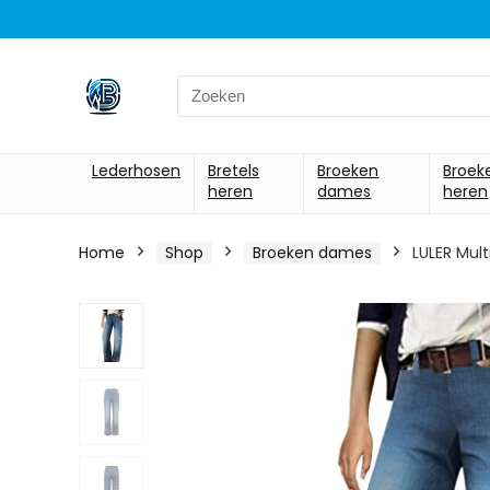
Search
for:
Lederhosen
Bretels
Broeken
Broek
heren
dames
heren
Home
Shop
Broeken dames
LULER Mul