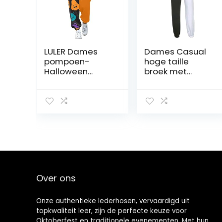
LULER Dames
Dames Casual
pompoen-
hoge taille
Halloween
broek met
schattige print
zakken
taille trekkoord
Patchwork
print casual
elastische
broek
joggingbroek
joggingbroek
Mode harem
dunne broek
hippie broek
broek broek
dames stretch
kort 48
Over ons
Onze authentieke lederhosen, vervaardigd uit
topkwaliteit leer, zijn de perfecte keuze voor
Oktoberfest en traditionele evenementen. Met hun