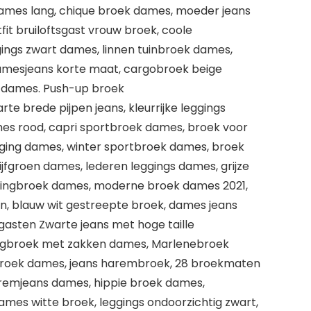
dames lang, chique broek dames, moeder jeans
tfit bruiloftsgast vrouw broek, coole
ings zwart dames, linnen tuinbroek dames,
amesjeans korte maat, cargobroek beige
k dames. Push-up broek
e brede pijpen jeans, kleurrijke leggings
es rood, capri sportbroek dames, broek voor
gging dames, winter sportbroek dames, broek
ijfgroen dames, lederen leggings dames, grijze
ggingbroek dames, moderne broek dames 2021,
en, blauw wit gestreepte broek, dames jeans
gasten Zwarte jeans met hoge taille
ingbroek met zakken dames, Marlenebroek
gbroek dames, jeans harembroek, 28 broekmaten
emjeans dames, hippie broek dames,
ames witte broek, leggings ondoorzichtig zwart,