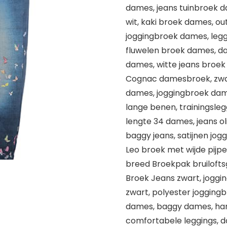
dames, jeans tuinbroek 
wit, kaki broek dames, ou
joggingbroek dames, legg
fluwelen broek dames, d
dames, witte jeans broe
Cognac damesbroek, zwart
dames, joggingbroek dam
lange benen, trainingsle
lengte 34 dames, jeans ol
baggy jeans, satijnen jo
Leo broek met wijde pijp
breed Broekpak bruilofts
Broek Jeans zwart, jogg
zwart, polyester joggin
dames, baggy dames, har
comfortabele leggings, d