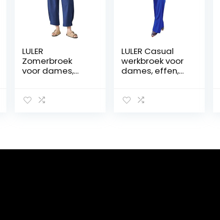
LULER
LULER Casual
Zomerbroek
werkbroek voor
voor dames,
dames, effen,
met hoge taille
stretch, hoge
en wijde pijpen,
taille, rechte
lange broek met
broek, Tech
zakken, casual,
fleece
losse broek,
damesbroek
strandbroek
voor dames