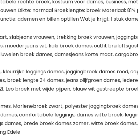
tabele rechte broek, kostuum voor dames, business, met
 vrouwen Dikte: normaal Broeklengte: broek Materiaal: 81
nctie: ademen en billen optillen Wat je krijgt: 1 stuk da
wart, slabjeans vrouwen, trekking broek vrouwen, jogging
, moeder jeans wit, kaki broek dames, outfit bruiloftsga
 fluwelen broek dames, damesjeans korte maat, cargobro
 kleurrijke leggings dames, joggingbroek dames rood, ca
, broek lengte 34 dames, jeans olijfgroen dames, lederen
 Leo broek met wijde pijpen, blauw wit gestreepte broe
ames, Marlenebroek zwart, polyester joggingbroek dame
ames, comfortabele leggings, dames witte broek, leggin
ings dames, brede broek dames zomer, witte broek dames
ng Edele