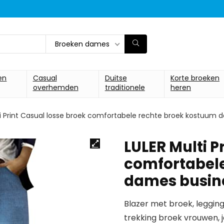
Broeken dames
en
Casual
Duitse
Korte broeken
overhemden
traditionele
heren
ti Print Casual losse broek comfortabele rechte broek kostuum
LULER Multi P
comfortabele
dames busin
Blazer met broek, legging
trekking broek vrouwen, 