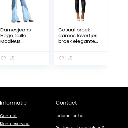
Damesjeans
Casual broek
Hoge taille
dames lovertjes
Modieus
broek elegante
gewassen
lange broek
noodlijdende
klassieke jonge
uitlopende
mode
broek met
comfortabel
uitlopende
pijpen, direct
slanker met
zakken
Informatie
Contact
Contact
lederhosen.be
Klantenservice
Postadres: Lakenvelder 3