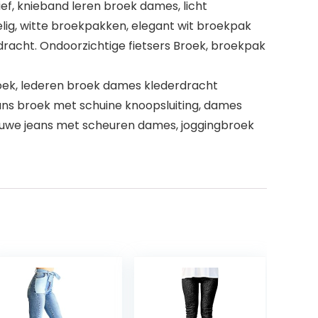
ief, knieband leren broek dames, licht
g, witte broekpakken, elegant wit broekpak
racht. Ondoorzichtige fietsers Broek, broekpak
broek, lederen broek dames klederdracht
ans broek met schuine knoopsluiting, dames
lauwe jeans met scheuren dames, joggingbroek