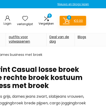
Nieuws en blogs lezen
0
0
€
0.00
Login
Vergelijken
verlanglijst
outfits voor
Deal van de
Blogs
volwassenen
dag
 dames business met broek
rint Casual losse broek
 rechte broek kostuum
ess met broek
s grijs, dames jeans zwart, slabjeans vrouwen,
joggingbroek brede pijpen, cargo joggingbroek