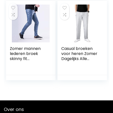
XXX-large)
Temperament Suit
Broek
Zomer mannen
Casual broeken
lederen broek
voor heren Zomer
skinny fit
Dagelijks Alle
elastische stijl Pu
wedstrijden Casual
Lederen broek
Comfortabele
broek dunne
broeken
streetwear !
Eenvoudige effen
(Color : 802-1 navy
kleur Slanke
blue, Size : 31)
rechte
vrijetijdsbroek
Over ons