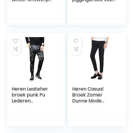
Persoonlijkheid
heren
Casual sportbroek
Joggingbroek
Hiphop gestreepte
Sport Casual
fitnessbroek
trekkoord
Elastische buiten
Cargobroek
Werkbroek
Heren Leateher
Heren Casual
broek punk Pu
Broek Zomer
Lederen
Dunne Mode
sweatpants-broek
Stedelijke Slanke
for man Geschikt
Commuter 9-
for dagelijkse
punts Broek
slijtage (Color :
Casual Broek All-
Black fleece, Size :
Match