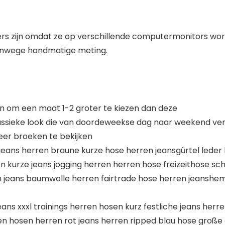
nders zijn omdat ze op verschillende computermonitors w
vanwege handmatige meting.
en om een maat 1-2 groter te kiezen dan deze
assieke look die van doordeweekse dag naar weekend ver
eer broeken te bekijken
 jeans herren braune kurze hose herren jeansgürtel leder
en kurze jeans jogging herren herren hose freizeithose s
en jeans baumwolle herren fairtrade hose herren jeansh
ns xxxl trainings herren hosen kurz festliche jeans herr
en hosen herren rot jeans herren ripped blau hose groß