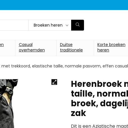
Broeken heren
en
Casual
Duitse
Korte broeken
overhemden
traditionele
heren
met trekkoord, elastische taille, normale pasvorm, effen casual
Herenbroek m
taille, norma
broek, dagel
zak
Dit is een Aziatische ma