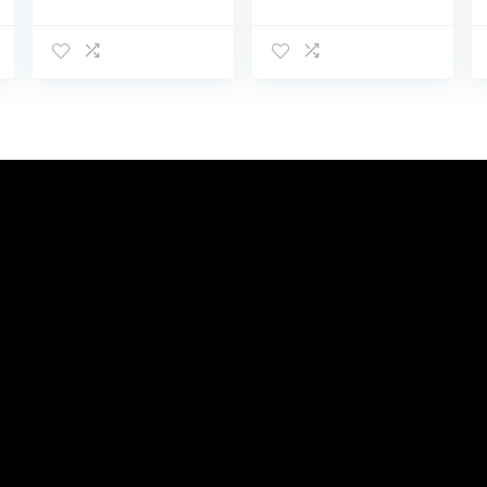
eenvoudige
Europese en
effen kleur
Amerikaanse
casual all-
stijl Casual
match trekkoord
overalls met
elastische taille
trekkoord en
broek casual
zakken
sportbroek