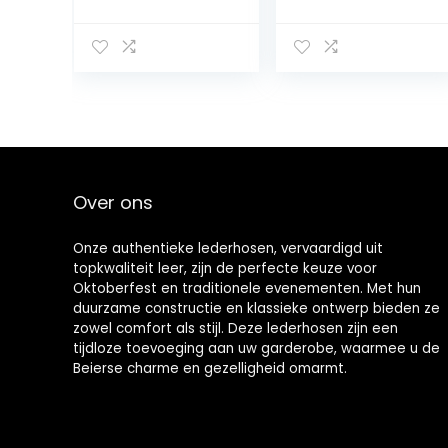
broek met
jeugd, gebreide
zakken,
slim fit broek,
herenbroek,
cargo lederhose
jachtbroek,
heren
vintage
herenbroek,
outdoorbroek,
winter,
waterdicht,
leren broek,
Over ons
heren,
motorfiets,
lederhose voor
Onze authentieke lederhosen, vervaardigd uit
heren, vrije tijd
topkwaliteit leer, zijn de perfecte keuze voor
Oktoberfest en traditionele evenementen. Met hun
duurzame constructie en klassieke ontwerp bieden ze
zowel comfort als stijl. Deze lederhosen zijn een
tijdloze toevoeging aan uw garderobe, waarmee u de
Beierse charme en gezelligheid omarmt.