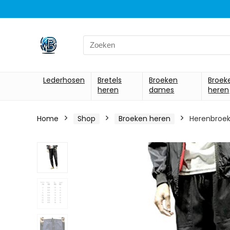
Search
for:
Lederhosen
Bretels
Broeken
Broek
heren
dames
heren
Home
Shop
Broeken heren
Herenbroek 