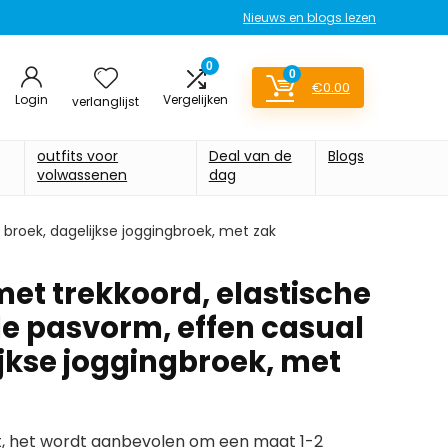
Nieuws en blogs lezen
0
0
€
0.00
Login
Vergelijken
verlanglijst
outfits voor
Deal van de
Blogs
volwassenen
dag
 broek, dagelijkse joggingbroek, met zak
et trekkoord, elastische
le pasvorm, effen casual
ijkse joggingbroek, met
at, het wordt aanbevolen om een maat 1-2