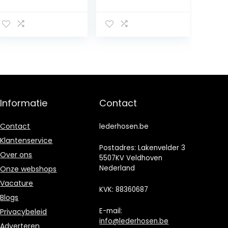
en trekkoord
Ontwerp
Lente Plus-
Persoonlijkheid
maat mode
Casual
Elastische
sportbroek
elastische
Hiphop
enkels Overalls
gestreepte
Joggingbroek
fitnessbroek
Informatie
Contact
Contact
lederhosen.be
Klantenservice
Postadres: Lakenvelder 3
Over ons
5507KV Veldhoven
Nederland
Onze webshops
Vacature
KVK: 88360687
Blogs
E-mail:
Privacybeleid
info@lederhosen.be
Adverteren