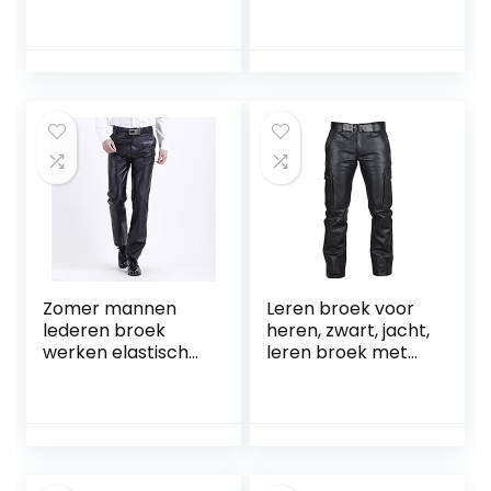
normale pasvorm,
match overalls
effen casual
Casual broek
broek, dagelijkse
Losse rechte
joggingbroek, met
trekkoord
zak
Elastische taille
Casual broek
Zomer mannen
Leren broek voor
lederen broek
heren, zwart, jacht,
werken elastische
leren broek met
lichtgewicht
zakken,
casual Pu Lederen
herenbroek,
broek dunne
jachtbroek,
motorbroek plus
vintage
size (Color : Black,
herenbroek,
Size : 42)
outdoorbroek,