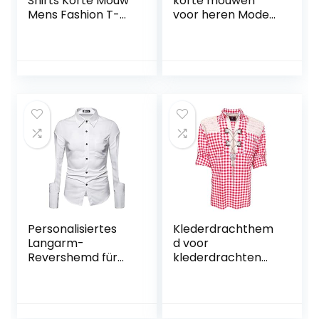
Shirts Korte Mouw
korte mouwen
Mens Fashion T-
voor heren Mode
Shirt Vest Stand
Effen kleur Splicing
Kraag Donker
Pocket Dagelijks
Geruit Korte Mouw
Casual Eenvoudig
Shirt Mens Effen
Comfortabele
Kleur Shirt Korte
losse shirts Tops
Mouw Shirt
Zomer
Personalisiertes
Klederdrachthem
Langarm-
d voor
Revershemd für
klederdrachten
Herren, modisch,
lederhose met
hohl, lässig,
versiering
gewaschen, dünn,
braam/geruit
atmungsaktiv,