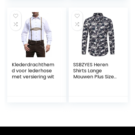
Straße, vielseitig,
einfarbig, Reihe
von Knopfhemden
Klederdrachthem
SSBZYES Heren
d voor lederhose
Shirts Lange
met versiering wit
Mouwen Plus Size
Heren Casual
Lange Mouwen
Shirts Lange
Mouwen Mode
Gedrukt Shirts
Heren Plus Size
Casual Shirts