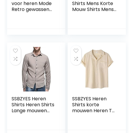
voor heren Mode
Shirts Mens Korte
Retro gewassen
Mouw Shirts Mens
Eenvoudig
Plus Size Shirts
Dagelijks
Korte Mouwen
Veelzijdige trend
Mens Cartoon
Comfortabele
Gedrukt Korte
overhemd-top
Mouw Shirts Mens
met korte
Mode Shirts
mouwen
SSBZYES Heren
SSBZYES Heren
Shirts Heren Shirts
Shirts korte
Lange mouwen
mouwen Heren T-
Grote Maat Effen
shirts Cardigan
Kleur Dunne Shirts
Heren Effen Kleur
Gewassen Katoen
Shirts Heren