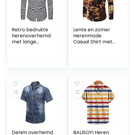
Retro bedrukte
Lente en zomer
herenoverhemd
Herenmode
met lange
Casual Shirt met
mouwen
bloemenprint en
Modetrend Revers
lange mouwen
Klassiek casual
Retro vest met
comfortabel shirt
knopen bij alle
met één rij knopen
passen
Comfortabele
streetwear trendy
top
Denim overhemd
BALISOYI Heren