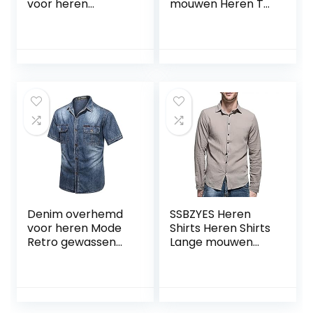
voor heren
mouwen Heren T-
Vintage effen kleur
shirts Cardigan
ademend
Heren Effen Kleur
Comfortabel
Shirts Heren
Veelzijdige trend
Casual Tops Plus
Eenvoudig casual
Size Shirts
splitshirt Top
Denim overhemd
SSBZYES Heren
voor heren Mode
Shirts Heren Shirts
Retro gewassen
Lange mouwen
Eenvoudig
Grote Maat Effen
Dagelijks
Kleur Dunne Shirts
Veelzijdige trend
Gewassen Katoen
Comfortabele
en Linnen Heren
overhemd-top
Lange mouwen