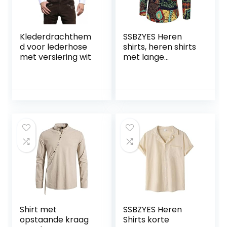
Klederdrachthem
SSBZYES Heren
d voor lederhose
shirts, heren shirts
met versiering wit
met lange
mouwen, bloemen
overhemden,
bloemen revers,
heren
overhemden,
heren casual
overhemden,
heren mode tops
Shirt met
SSBZYES Heren
opstaande kraag
Shirts korte