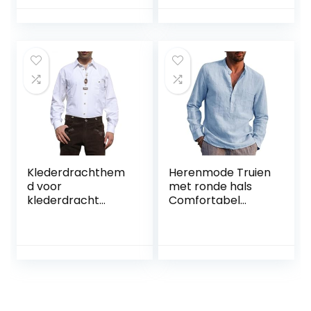
losvallend groot
Shirts Lange
formaat top met
Mouwen Mode
lange mouwen
Gedrukt Shirts
Heren Plus Size
Casual Shirts
Klederdrachthem
Herenmode Truien
d voor
met ronde hals
klederdracht
Comfortabel
lederhose met
Veelzijdig
versiering
Alledaags Casual
klederdrachtmode
Losse tops in
Wiesn wit
Europese en
Amerikaanse stijl