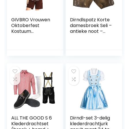
GIVBRO Vrouwen
Dirndlspatz Korte
Oktoberfest
damesbroek Seli –
Kostuum
antieke noot –
Lederhosen Broek
hoogwaardige
Shirt Bier Meisje
lederhose voor
Fancy Outfits
dames voor
Beierse Taverne
Oktoberfest en
Broek voor
kerkweih
Halloween Dress
Up Rollenspel
ALL THE GOOD S 6
Dirndl-set 3-delig
Klederdrachtset
klederdrachtjurk