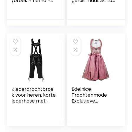
(broek + hemd +
geruit maat 34 tot
schoenen +
46, van het merk
sokken) Beierse
Gaudi-Leathers
lederhose
klederdrachtbroe
k Oktoberfest
leren broek
klederdracht
Klederdrachtbroe
Edelnice
k voor heren, korte
Trachtenmode
lederhose met
Exclusieve
bretels, knieband,
designer Midi
klederdrachtbroe
Dirndl Amalie incl.
k, Oktoberfest,
geborduurde kant
klederdrachtbroe
Dirndl schort Gr.
k
32-52