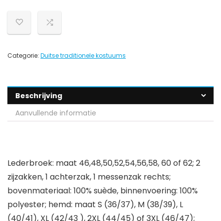
Categorie:
Duitse traditionele kostuums
Beschrijving
Aanvullende informatie
Lederbroek: maat 46,48,50,52,54,56,58, 60 of 62; 2
zijzakken, 1 achterzak, 1 messenzak rechts;
bovenmateriaal: 100% suède, binnenvoering: 100%
polyester; hemd: maat S (36/37), M (38/39), L
(40/41), XL (42/43 ), 2XL (44/45) of 3XL (46/47);