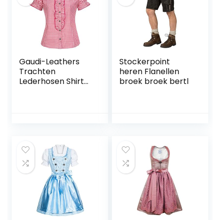
Gaudi-Leathers
Stockerpoint
Trachten
heren Flanellen
Lederhosen Shirt
broek broek bertl
Ronda Beierse
Oktoberfest Korte
Mouw Geruit voor
Lederhosen,
Carnaval
Halloween,
Verschillende
Kleuren