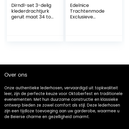
Dirndl-set 3-delig
Edelnice
klederdrachtjurk
Trachtenmode
geruit maat 34 tot
Exclusieve
46, van het merk
designer Midi
Gaudi-Leathers
Dirndl Amalie incl.
geborduurde kant
Dirndl schort Gr.
32-52
Over ons
Onze authentieke lederhosen, vervaardigd uit topkwaliteit
leer, zijn de perfecte keuze voor Oktoberfest en traditionele
evenementen. Met hun duurzame constructie en klassieke
ontwerp bieden ze zowel comfort als stijl. Deze lederhosen
zijn een tijdloze toevoeging aan uw garderobe, waarmee u
de Beierse charme en gezelligheid omarmt.