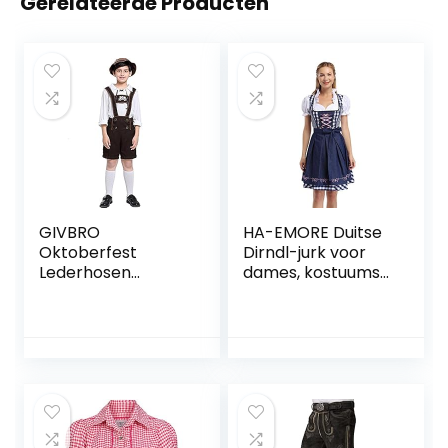
Gerelateerde Producten
GIVBRO
HA-EMORE Duitse
Oktoberfest
Dirndl-jurk voor
Lederhosen
dames, kostuums
kostuum met shirt
3-delige set voor
Alpine Hoed
Oktoberfest-
traditionele
carnaval
Beierse bierjongen
broek T-shirt voor
Halloween party
Dress Up