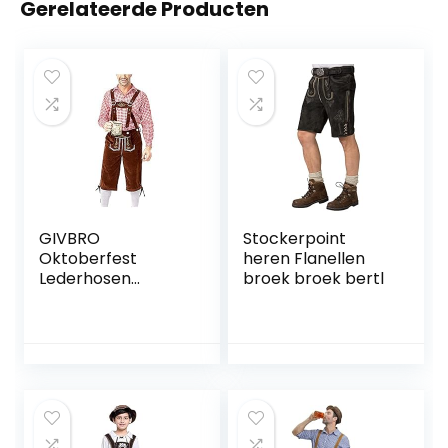
Gerelateerde Producten
GIVBRO
Stockerpoint
Oktoberfest
heren Flanellen
Lederhosen
broek broek bertl
kostuum met shirt
traditioneel
Beierse bier heren
broek shirt outfits
voor Halloween
party dress up