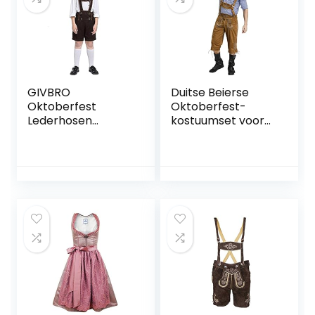
GIVBRO
Duitse Beierse
Oktoberfest
Oktoberfest-
Lederhosen
kostuumset voor
kostuum met shirt
heren, Halloween-
Alpine Hoed
aankleedfeest en
traditionele
bierfestival
Beierse bierjongen
Lederhosen-
broek T-shirt voor
kostuums,E-XL
Halloween party
Dress Up