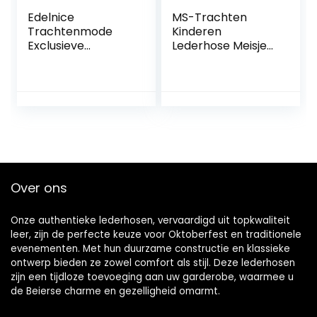
Edelnice
MS-Trachten
Trachtenmode
Kinderen
Exclusieve
Lederhose Meisjes
designer Midi
Korte leren broek
Dirndl Amalie incl.
Antonia
geborduurde kant
Dirndl schort Gr.
32-52
Over ons
Onze authentieke lederhosen, vervaardigd uit topkwaliteit
leer, zijn de perfecte keuze voor Oktoberfest en traditionele
evenementen. Met hun duurzame constructie en klassieke
ontwerp bieden ze zowel comfort als stijl. Deze lederhosen
zijn een tijdloze toevoeging aan uw garderobe, waarmee u
de Beierse charme en gezelligheid omarmt.