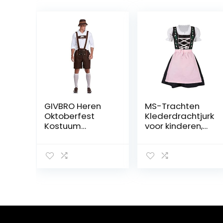
GIVBRO Heren
MS-Trachten
Oktoberfest
Klederdrachtjurk
Kostuum
voor kinderen,
Lederhosen met
3-delig, steffi
Shirt Alpine
Hoed
Traditionele
Beierse Broek T-
shirt Fancy Dress
Outfits voor
Halloween