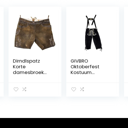
Dirndlspatz
GIVBRO
Korte
Oktoberfest
damesbroek
Kostuum
Seli – antieke
Lederhosen
noot –
Broek
hoogwaardige
Traditionele
lederhose voor
Beierse
dames voor
Bierbroek Fancy
Oktoberfest en
Dress Outfits
kerkweih
voor Mannen
Halloween Dress
Up Taverne