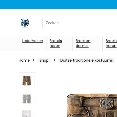
Search
for:
Lederhosen
Bretels
Broeken
Broek
heren
dames
heren
Home
Shop
Duitse traditionele kostuums