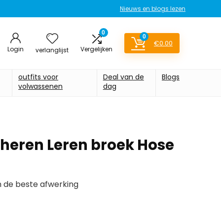
Nieuws en blogs lezen
0
0
€
0.00
Login
Vergelijken
verlanglijst
outfits voor
Deal van de
Blogs
volwassenen
dag
 heren Leren broek Hose
 de beste afwerking