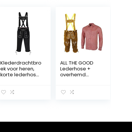
Klederdrachtbro
ALL THE GOOD
ek voor heren,
Lederhose +
korte lederhose
overhemd
met bretels,
klederdrachtset
knieband,
Beierse
klederdrachtbro
klederdrachtbro
ek, Oktoberfest,
ek Oktoberfest
klederdrachtbro
leren broek
ek
klederdracht
BNR 01