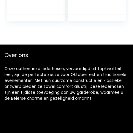
Grote Zak Knappe
match Europese
Rechte Splicing
en Amerikaanse
Mid-taille Casual
stijl Outdoor sport
Mode
Rechte broek met
Comfortabel
zakken
Veelzijdig
Over ons
Onze authentieke lederhosen, vervaardigd uit topkwaliteit
leer, zijn de perfecte keuze voor Oktoberfest en traditionele
evenementen. Met hun duurzame constructie en klassieke
ontwerp bieden ze zowel comfort als stijl. Deze lederhosen
zijn een tijdloze toevoeging aan uw garderobe, waarmee u
de Beierse charme en gezelligheid omarmt.