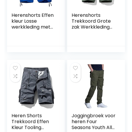
Herenshorts Effen
Herenshorts
kleur Losse
Trekkoord Grote
werkkleding met
zak Werkkleding
meerdere zakken
Knappe rechte
Rechte mode
splitsen Mid-taille
Comfortabel
Casual Veelzijdig
Casual Veelzijdig
Comfortabele
Knap
mode
Heren Shorts
Joggingbroek voor
Trekkoord Effen
heren Four
Kleur Tooling
Seasons Youth All-