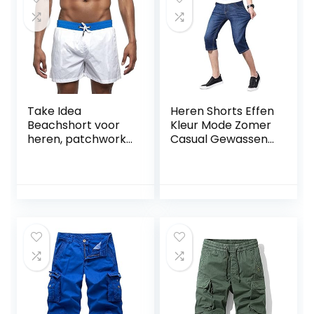
Take Idea
Heren Shorts Effen
Beachshort voor
Kleur Mode Zomer
heren, patchwork,
Casual Gewassen
sportshorts met
En Oude Rechte
trekkoord, regular
Cropped Denim
fit, trainingsshorts,
Shorts
stretchmateriaal,
vrijetijdsshort,
ademend,
hardloopshort,
comfortabele
fitnessshort,
zomerjoggingbroe
k