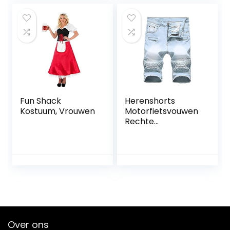
lederen broek
klederdracht
Fun Shack
Herenshorts
Kostuum, Vrouwen
Motorfietsvouwen
Rechte
denimshorts
Zakrits Endurance
Five Minutes Pants
Over ons