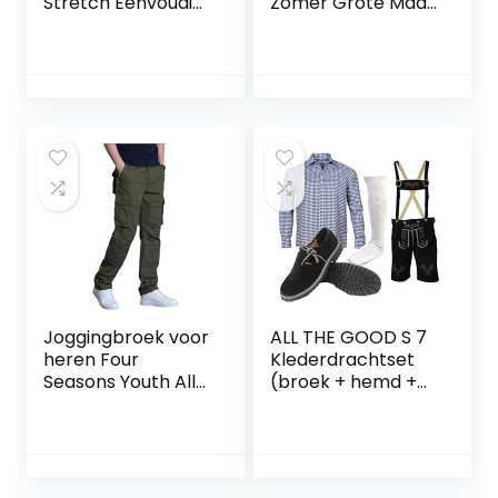
Stretch Eenvoudig
Zomer Grote Maat
midden van de
Mode Multi-
taille Recht Mode
pocket Ritssluiting
Comfortabel
Trend Match Effen
Casual Veelzijdig
Kleur Sportshorts
Knap
Joggingbroek voor
ALL THE GOOD S 7
heren Four
Klederdrachtset
Seasons Youth All-
(broek + hemd +
match Europese
schoenen +
en Amerikaanse
sokken) Beierse
stijl Outdoor sport
lederhose
Rechte broek met
klederdrachtbroe
zakken
k Oktoberfest