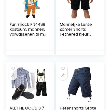
Fun Shack FN4489
Mannelijke Lente
kostuum, mannen,
Zomer Shorts
volwassenen til me
Tethered Kleur
op Beiers, een
Bijpassende Vijf
maat
Punt Sport Strand
Shorts Mannen
Lichtgewicht
Shorts
ALL THE GOOD S 7
Herenshorts Grote