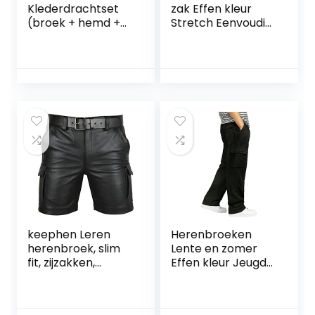
Klederdrachtset
zak Effen kleur
(broek + hemd +
Stretch Eenvoudig
schoenen +
midden van de
sokken) Beierse
taille Recht Mode
lederhose
Comfortabel
klederdrachtbroe
Casual Veelzijdig
k Oktoberfest
Knap
lederen broek
klederdracht
keephen Leren
Herenbroeken
herenbroek, slim
Lente en zomer
fit, zijzakken,
Effen kleur Jeugd
kunstlederen
Wilde mode
shorts, casual
Outdoor
clubkleding
hardlopen Dunne