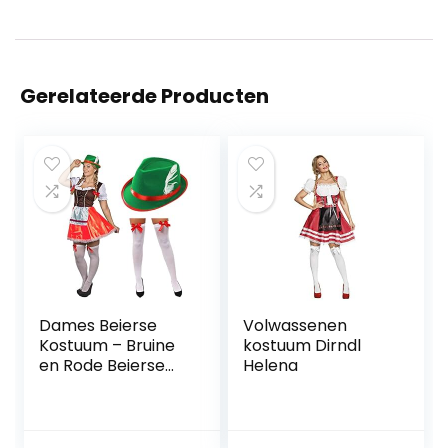
Gerelateerde Producten
Dames Beierse
Volwassenen
Kostuum – Bruine
kostuum Dirndl
en Rode Beierse
Helena
Jurk, Witte Kousen
en Groene Tiroler
Hoed –
Volwassenen Duits