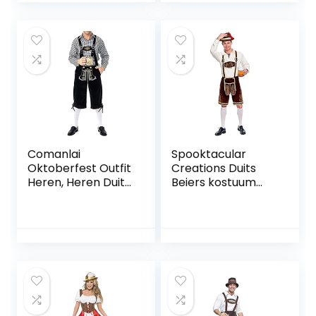
Oktoberfest Fancy
Dress Kostuum
Comanlai
Spooktacular
Oktoberfest Outfit
Creations Duits
Heren, Heren Duits
Beiers kostuum
Beierse
voor heren voor
Oktoberfest
het Oktoberfest,
Kostuum Set voor
voor Halloween
Halloween Dress
verkleedfeest en
Up Party en Beer
bierfeest
Festival