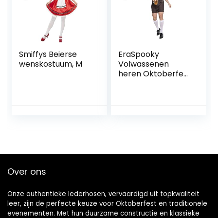
Smiffys Beierse
EraSpooky
wenskostuum, M
Volwassenen
heren Oktoberfest
kostuum Beierse
klederdracht
bierfeest
themafeest
carnaval
Over ons
Onze authentieke lederhosen, vervaardigd uit topkwaliteit
leer, zijn de perfecte keuze voor Oktoberfest en traditionele
evenementen. Met hun duurzame constructie en klassieke