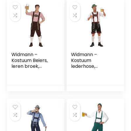
Widmann –
Widmann –
Kostuum Beiers,
Kostuum
leren broek,
lederhose,
bierfeest,
bierfeest,
volksfeest,
volksfeest,
themafeest,
carnaval,
carnaval
themafeest