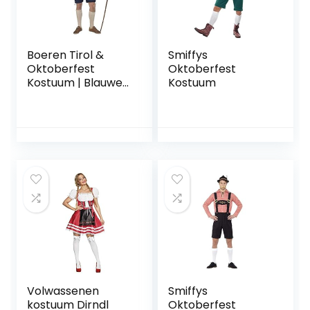
Boeren Tirol &
Smiffys
Oktoberfest
Oktoberfest
Kostuum | Blauwe
Kostuum
Korte Gunther
Tirol Lederhosen
Man | Maat 56-58 |
Bierfeest |
Verkleedkleding
Volwassenen
Smiffys
kostuum Dirndl
Oktoberfest