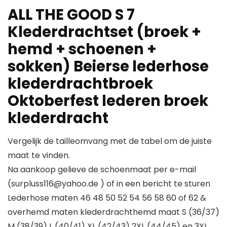
ALL THE GOOD S 7
Klederdrachtset (broek +
hemd + schoenen +
sokken) Beierse lederhose
klederdrachtbroek
Oktoberfest lederen broek
klederdracht
Vergelijk de tailleomvang met de tabel om de juiste
maat te vinden.
Na aankoop gelieve de schoenmaat per e-mail
(surpluss116@yahoo.de ) of in een bericht te sturen
Lederhose maten 46 48 50 52 54 56 58 60 of 62 &
overhemd maten klederdrachthemd maat S (36/37)
M (38/39) L (40/41) XL (42/43) 2XL (44/45) en 3XL