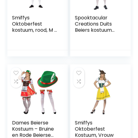
Smiffys
Spooktacular
Oktoberfest
Creations Duits
kostuum, rood, M –
Beiers kostuum
maat 38-40″
voor heren voor
het Oktoberfest,
voor Halloween
verkleedfeest en
bierfeest
Dames Beierse
Smiffys
Kostuum – Bruine
Oktoberfest
en Rode Beierse
Kostuum, Vrouw