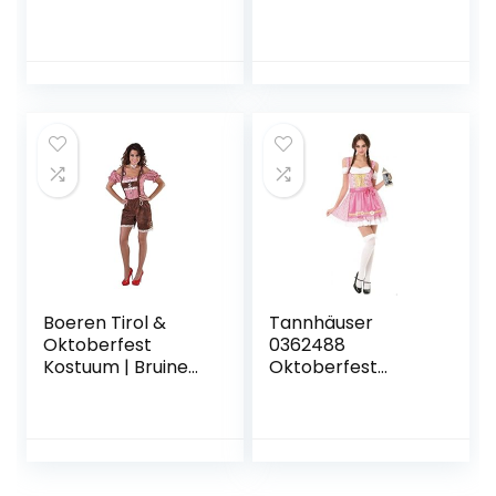
Jurk, Witte Kousen
en Groene Tiroler
Hoed –
Volwassenen Duits
Oktoberfest Fancy
Dress Kostuum
Boeren Tirol &
Tannhäuser
Oktoberfest
0362488
Kostuum | Bruine
Oktoberfest
Korte Sexy Tiroler
Sweetie kostuum,
Alpenweide
meerkleurig, L
Bierfeest
Lederhosen |
Vrouw | Small |