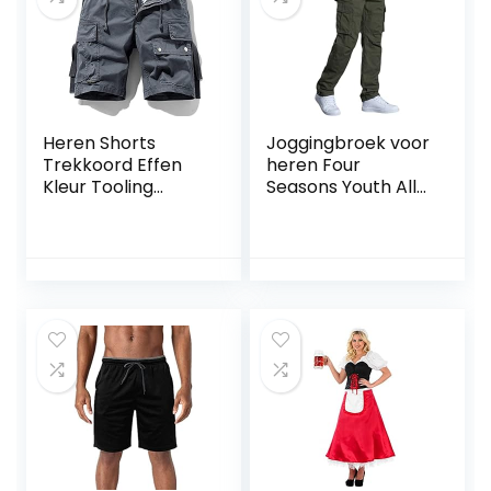
Heren Shorts
Joggingbroek voor
Trekkoord Effen
heren Four
Kleur Tooling
Seasons Youth All-
Grote Zak Knappe
match Europese
Rechte Splicing
en Amerikaanse
Mid-taille Casual
stijl Outdoor sport
Mode
Rechte broek met
Comfortabel
zakken
Veelzijdig