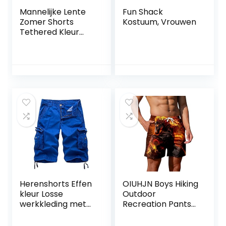
Mannelijke Lente
Fun Shack
Zomer Shorts
Kostuum, Vrouwen
Tethered Kleur
Bijpassende Vijf
Punt Sport Strand
Shorts Mannen
Lichtgewicht
Shorts
Herenshorts Effen
OIUHJN Boys Hiking
kleur Losse
Outdoor
werkkleding met
Recreation Pants
meerdere zakken
Mannen
Rechte mode
Vrijetijdsbroek