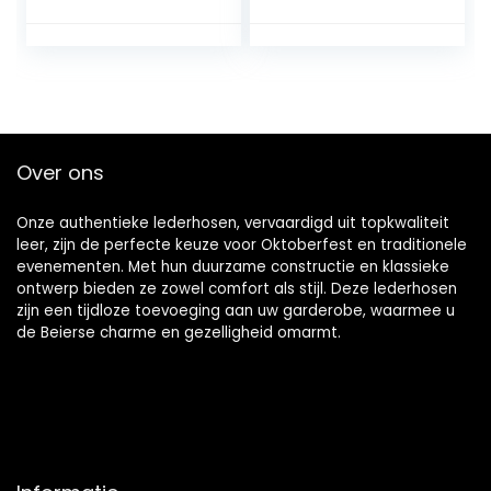
Comfortabel
Print Trend Jeugd
Casual Veelzijdig
Zomer Heren
Knap
Joggingbroek
Fitne
Over ons
Onze authentieke lederhosen, vervaardigd uit topkwaliteit
leer, zijn de perfecte keuze voor Oktoberfest en traditionele
evenementen. Met hun duurzame constructie en klassieke
ontwerp bieden ze zowel comfort als stijl. Deze lederhosen
zijn een tijdloze toevoeging aan uw garderobe, waarmee u
de Beierse charme en gezelligheid omarmt.