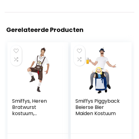
Gerelateerde Producten
Smiffys, Heren
Smiffys Piggyback
Bratwurst
Beierse Bier
kostuum,
Maiden Kostuum
lederhose, hemd
en hoed, maat: XL,
43399