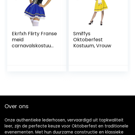
Ekrfxh Flirty Franse
Smiffys
meid
Oktoberfest
carnavalskostuum
Kostuum, Vrouw
voor dames,
Oktobermiss,
traditioneel
Halloween sexy
kostuumset
Over ons
Onze authentieke lederhosen, vervaardigd uit topkwaliteit
leer, zijn de perfecte keuze voor Oktoberfest en traditionele
evenementen. Met hun duurzame constructie en klassieke