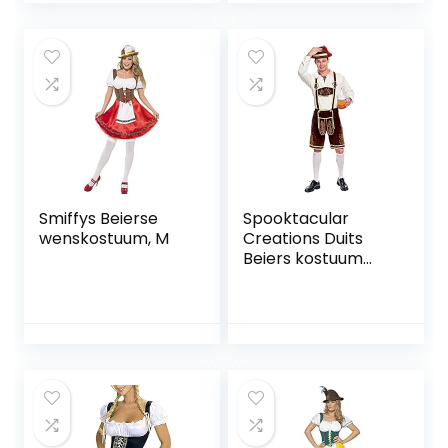
Smiffys Beierse
Spooktacular
wenskostuum, M
Creations Duits
Beiers kostuum
voor heren voor
het Oktoberfest,
voor Halloween
verkleedfeest en
bierfeest