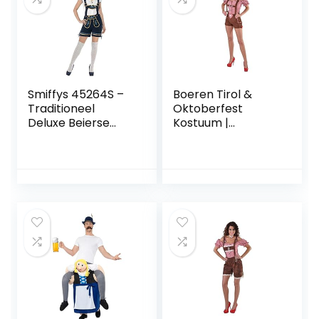
Smiffys 45264S –
Boeren Tirol &
Traditioneel
Oktoberfest
Deluxe Beierse
Kostuum |
kostuum met leren
Hartverwarmende
broek en top
Hotpants
Lederhosen
Edelweiss | Vrouw |
Extra Small |
Bierfeest |
Verkleedkleding