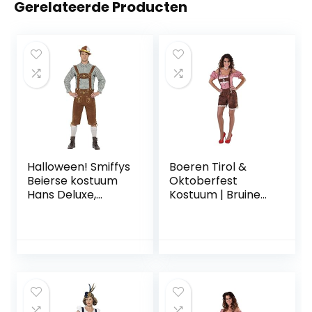
Gerelateerde Producten
Halloween! Smiffys
Boeren Tirol &
Beierse kostuum
Oktoberfest
Hans Deluxe,
Kostuum | Bruine
groen, met leren
Korte Sexy Tiroler
broek en
Alpenweide
overhemd
Bierfeest
Lederhosen |
Vrouw | Large |
Bierfeest |
Verkleedkleding