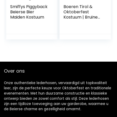
Smiffys Piggyback
Boeren Tirol &
Beierse Bier
Oktoberfest
Maiden Kostuum
Kostuum | Bruine
Korte Sexy Tiroler
Alpenweide
Bierfeest
Lederhosen |
Vrouw | Small |
Bierfeest |
Verkleedkleding
Over ons
Onze authentieke lederhosen, vervaardigd uit topkwaliteit
leer, zijn de perfecte keuze voor Oktoberfest en traditionele
evenementen. Met hun duurzame constructie en klassieke
ontwerp bieden ze zowel comfort als stijl. Deze lederhosen
zijn een tijdloze toevoeging aan uw garderobe, waarmee u
de Beierse charme en gezelligheid omarmt.