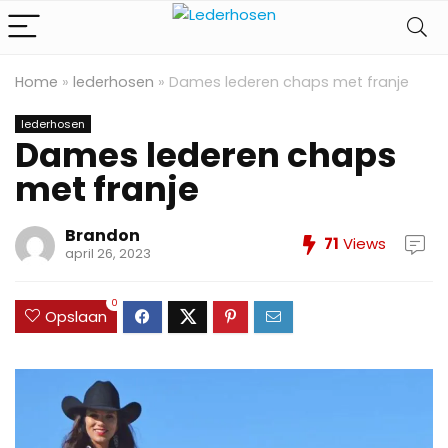
Home
»
lederhosen
»
Dames lederen chaps met franje
lederhosen
Dames lederen chaps
met franje
Brandon
71
Views
april 26, 2023
0
Opslaan