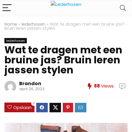
Home
»
lederhosen
»
Wat te dragen met een bruine jas?
Bruin leren jassen stylen
lederhosen
Wat te dragen met een
bruine jas? Bruin leren
jassen stylen
Brandon
88
Views
april 26, 2023
0
Opslaan