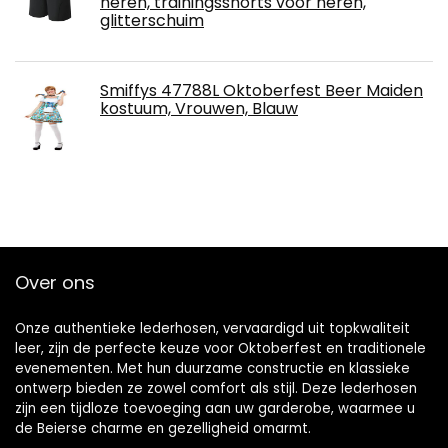
heren, trainingsshorts voor heren,
glitterschuim
Smiffys 47788L Oktoberfest Beer Maiden
kostuum, Vrouwen, Blauw
Over ons
Onze authentieke lederhosen, vervaardigd uit topkwaliteit
leer, zijn de perfecte keuze voor Oktoberfest en traditionele
evenementen. Met hun duurzame constructie en klassieke
ontwerp bieden ze zowel comfort als stijl. Deze lederhosen
zijn een tijdloze toevoeging aan uw garderobe, waarmee u
de Beierse charme en gezelligheid omarmt.